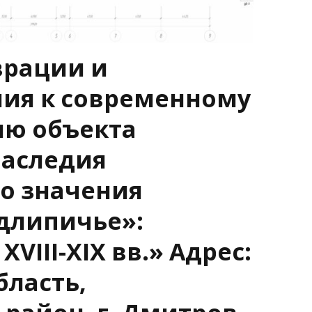
врации и
ия к современному
ию объекта
наследия
о значения
длипичье»:
VIII-XIX вв.» Адрес:
бласть,