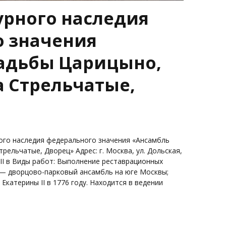
урного наследия
 значения
адьбы Царицыно,
та Стрельчатые,
ого наследия федерального значения «Ансамбль
трельчатые, Дворец» Адрес: г. Москва, ул. Дольская,
III в Виды работ: Выполнение реставрационных
о — дворцово-парковый ансамбль на юге Москвы;
катерины II в 1776 году. Находится в ведении