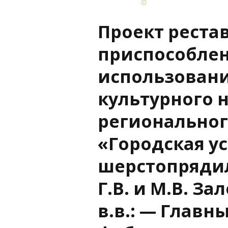
Проект реста
приспособлен
использован
культурного 
региональног
«Городская у
шерстопряди
Г.В. и М.В. За
в.в.: — Главн