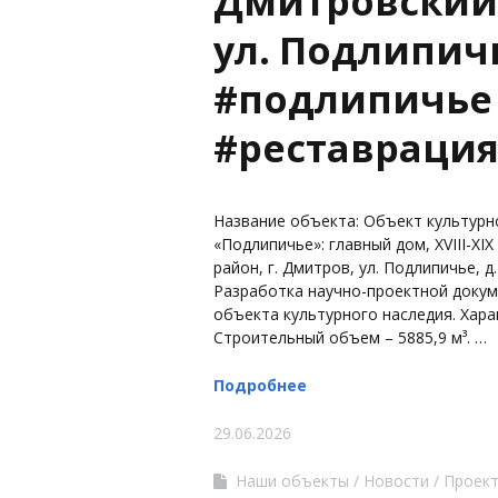
Дмитровский 
ул. Подлипичь
#подлипичье
#реставраци
Название объекта: Объект культурн
«Подлипичье»: главный дом, XVIII-XI
район, г. Дмитров, ул. Подлипичье, д.
Разработка научно-проектной докум
объекта культурного наследия. Хара
Строительный объем – 5885,9 м³. …
Подробнее
29.06.2026
Наши объекты
Новости
Проек