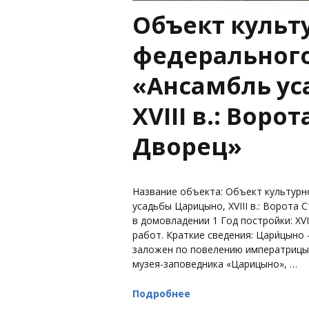
Объект культ
федерального
«Ансамбль ус
XVIII в.: Воро
Дворец»
Название объекта: Объект культурн
усадьбы Царицыно, XVIII в.: Ворота С
в домовладении 1 Год постройки: XV
работ. Краткие сведения: Цари́цын
заложен по повелению императрицы Е
музея-заповедника «Царицыно», …
Подробнее