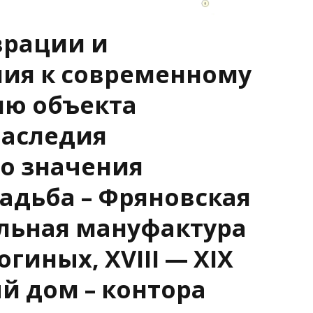
врации и
ия к современному
ию объекта
наследия
о значения
садьба – Фряновская
льная мануфактура
логиных, XVIII — XIX
ый дом – контора