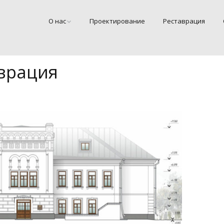
О нас
Проектирование
Реставрация
врация