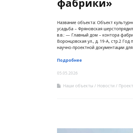
фабрики»
Название объекта: Объект культурн
усадьба – Фряновская шерстопрядильн
в.в.: — Главный дом – контора фабрики
Воронцовская ул., д. 19-А, стр.2 Год 
научно-проектной документации для
Подробнее
05.05.2026
Наши объекты
Новости
Проек