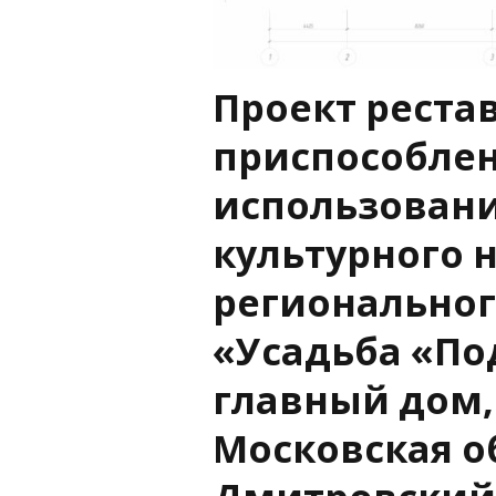
Проект реста
приспособлен
использован
культурного 
региональног
«Усадьба «По
главный дом, X
Московская о