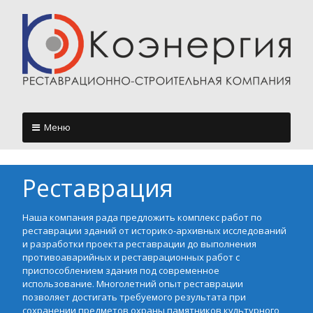
Меню
Реставрация
Наша компания рада предложить комплекс работ по
реставрации зданий от историко-архивных исследований
и разработки проекта реставрации до выполнения
противоаварийных и реставрационных работ с
приспособлением здания под современное
использование. Многолетний опыт реставрации
позволяет достигать требуемого результата при
сохранении предметов охраны памятников культурного