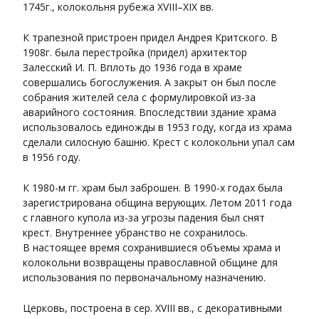
1745г., колокольня рубежа XVIII–XIX вв.
К трапезной пристроен придел Андрея Критского. В
1908г. была перестройка (придел) архитектор
Залесский И. П. Вплоть до 1936 года в храме
совершались богослужения. А закрыт он был после
собрания жителей села с формулировкой из-за
аварийного состояния. Впоследствии здание храма
использовалось единожды в 1953 году, когда из храма
сделали силосную башню. Крест с колокольни упал сам
в 1956 году.
К 1980-м гг. храм был заброшен. В 1990-х годах была
зарегистрирована община верующих. Летом 2011 года
с главного купола из-за угрозы падения был снят
крест. Внутреннее убранство не сохранилось.
В настоящее время сохранившиеся объемы храма и
колокольни возвращены православной общине для
использования по первоначальному назначению.
Церковь, построена в cep. XVIII вв., с декоративными