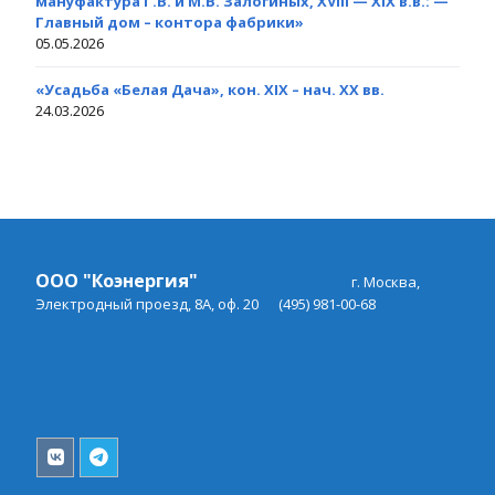
мануфактура Г.В. и М.В. Залогиных, XVIII — XIX в.в.: —
Главный дом – контора фабрики»
05.05.2026
«Усадьба «Белая Дача», кон. XIX – нач. XX вв.
24.03.2026
ООО "Коэнергия"
г. Москва,
Электродный проезд, 8А, оф. 20
(495) 981-00-68