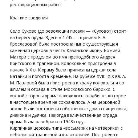
реставрационных работ
Краткие сведения:
Село Суково (до революции писали — «Сухово») стоит
на берегу пруда. Здесь в 1745 г. тщанием Е. А.
Ярославовой была построена ныне существующая
каменная церковь в честь Казанской иконы Божией
Матери с приделом во имя преподобного Андрея
Критского в трапезной. Колокольня пристроена в
начале XIX в. К храму были приписаны церкви села
Батайки и погоста Кременье. На рубеже XVIII–XIX вв. А.
М. Павловой была пристроена к храму колокольня со
шпилем и ограда в стиле Московского барокко. С
южной стороны храма находилось кладбище, которое
в настоящее время не сохранилось. А на церковной
земле были построены собственные дома священника,
диакона и дьячка. Некогда величественная ограда
храма была разобрана в 1948 году.
Кирпичная церковь типа «восьмерик на четверике» с
небольшой трапезной и колокольней. Построена в