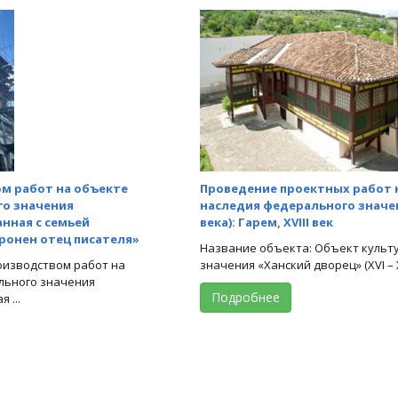
м работ на объекте
Проведение проектных работ 
го значения
наследия федерального значени
анная с семьей
века): Гарем, XVIII век
оронен отец писателя»
Название объекта: Объект культ
оизводством работ на
значения «Ханский дворец» (ХVI – XIХ
льного значения
Подробнее
 ...