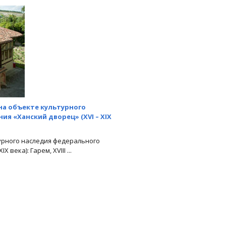
на объекте культурного
я «Ханский дворец» (ХVI – XIХ
урного наследия федерального
 века): Гарем, XVIII ...