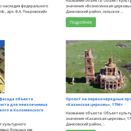
Название объекта: Объект культ
о наследия федерального
значения «Вознесенская церковь»,
г., арх. В.А. Покровский»
Данковский район, сельское ...
Подробнее
 фасада объекта
Проект на первоочередные пр
риюта для неизлечимых
«Казанская церковь», 1794 г
кого и Коломенского
Название объекта: Объект культ
значения «Казанская церковь», 179
т культурного
Данковский район, ...
имых больных им.