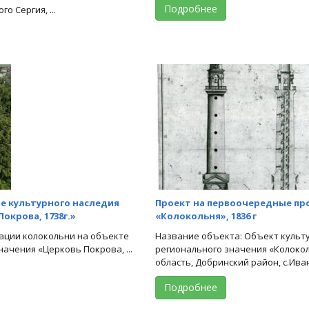
Подробнее
о Сергия, ...
е культурного наследия
Проект на первоочередные пр
окрова, 1738г.»
«Колокольня», 1836 г
ации колокольни на объекте
Название объекта: Объект культ
ачения «Церковь Покрова, ...
регионального значения «Колоколь
область, Добринский район, с.Ивано
Подробнее