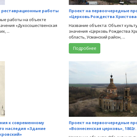
е реставрационные работы
Проект на первоочередные пр
«Церковь Рождества Христова»,
ные работы на объекте
начения «Духосошественская
Название объекта: Объект культ
, ...
значения «Церковь Рождества Хрис
область, Усманский район, ...
Подробнее
ния к современному
Проект на первоочередные пр
го наследия «Здание
«Вознесенская церковь», 1802г.
Покровский»