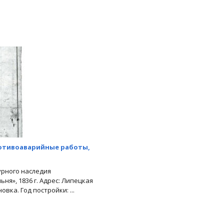
отивоаварийные работы,
урного наследия
ня», 1836 г. Адрес: Липецкая
вка. Год постройки: ...