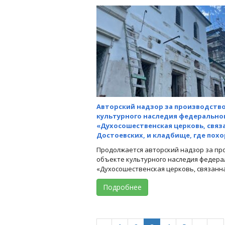
Авторский надзор за производство
культурного наследия федерально
«Духосошественская церковь, связ
Достоевских, и кладбище, где пох
Продолжается авторский надзор за пр
объекте культурного наследия федера
«Духосошественская церковь, связанная
Подробнее