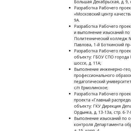
Большая Декабрьская, д. 9, с
Разработка Рабочего проек
«Московский центр качества
9А.
Разработка Рабочего проек
и выполнение изысканий по
Политехнический колледж №
Павлова, 1-й Боткинский пр-д
Разработка Рабочего проек
объекту: ГБОУ СПО города 
шоссе, д. 11А;
Выполнение инженерно-геод
профессионального образо
педагогический университет
с/п Ермолинское;
Разработка Рабочего проек
проекта «Главный распреде
объекту: ГКУ Дирекция Деп
Ордынка, д. 13-13а, стр. 6-7-
Выполнение изысканий по о
контроля Департамента обр
д. 15, корп. 4.