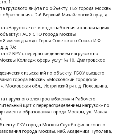
тр. 1;
та грузового лифта по объекту: ГБУ города Москвы
 образования», 2-й Верхний Михайловский пр-д, д.
та «Наружные сети водоснабжения и канализации»
 объекту: ГАОУ СПО города Москвы
 8 имени дважды Героя Советского Союза И.Ф.
, д. 7А;
та «2 ВРУ с перераспределением нагрузок» по
Москвы Колледж сферы услуг № 10, Дмитровское
езических изысканий по объекту: ГБОУ высшего
вания города Москвы «Московский городской
», Московская обл., Истринский р-н, д. Полевшина,
та наружного электроснабжения и Рабочего
лительный щит с перераспределением нагрузок» по
артамента образования города Москвы, ул. Малая
8;
бъекту: ГКУ города Москвы Служба финансового
азования города Москвы, наб. Академика Туполева,